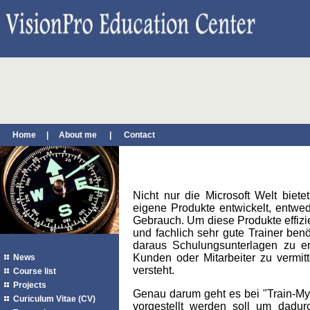
Home
|
About me
|
Contact
Nicht nur die Microsoft Welt bie
eigene Produkte entwickelt, entwed
Gebrauch. Um diese Produkte effizi
und fachlich sehr gute Trainer benö
daraus Schulungsunterlagen zu e
Kunden oder Mitarbeiter zu vermi
News
versteht.
Course list
Projects
Genau darum geht es bei "Train-My-P
Curiculum Vitae (CV)
vorgestellt werden soll um dadur